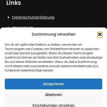
Links
Datenschutzerklärung
Impressum
Zustimmung verwalten
Sitemap
Um dir ein optimales Erlebnis zu bieten, verwenden wir
Login
Technologien wie Cookies, um Geräteinformationen zu speichern
und/oder darauf zuzugreifen. Wenn du diesen Technologien
zustimmst, können wir Daten wie das Surfverhalten oder eindeutige
IDs auf dieser Website verarbeiten. Wenn du deine Zustimmung
nicht erteilst oder zurückziehst, können bestimmte Merkmale und
Funktionen beeinträchtigt werden.
Copyright © All rights reserved. Theme Kids
Akzeptieren
School by
Creativ Themes
Ablehnen
Einstellungen ansehen