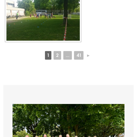
1
2
...
41
►