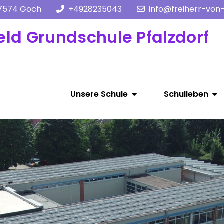
47574 Goch
+4928235043
info@freiherr-von
eld Grundschule Pfalzdorf
Unsere Schule
Schulleben