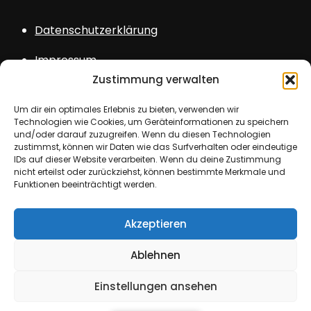
Datenschutzerklärung
Impressum
Zustimmung verwalten
Sitemap
Um dir ein optimales Erlebnis zu bieten, verwenden wir
Login
Technologien wie Cookies, um Geräteinformationen zu speichern
und/oder darauf zuzugreifen. Wenn du diesen Technologien
zustimmst, können wir Daten wie das Surfverhalten oder eindeutige
IDs auf dieser Website verarbeiten. Wenn du deine Zustimmung
nicht erteilst oder zurückziehst, können bestimmte Merkmale und
Funktionen beeinträchtigt werden.
Copyright © All rights reserved. Theme Kids
Akzeptieren
School by
Creativ Themes
Ablehnen
Einstellungen ansehen