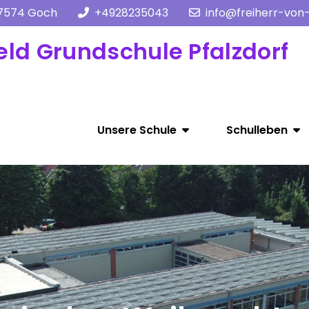
47574 Goch
+4928235043
info@freiherr-von
eld Grundschule Pfalzdorf
Unsere Schule
Schulleben