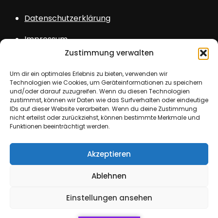
Datenschutzerklärung
Impressum
Zustimmung verwalten
Sitemap
Um dir ein optimales Erlebnis zu bieten, verwenden wir
Login
Technologien wie Cookies, um Geräteinformationen zu speichern
und/oder darauf zuzugreifen. Wenn du diesen Technologien
zustimmst, können wir Daten wie das Surfverhalten oder eindeutige
IDs auf dieser Website verarbeiten. Wenn du deine Zustimmung
nicht erteilst oder zurückziehst, können bestimmte Merkmale und
Funktionen beeinträchtigt werden.
Copyright © All rights reserved. Theme Kids
Akzeptieren
School by
Creativ Themes
Ablehnen
Einstellungen ansehen