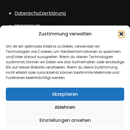
Datenschutzerklärung
Impressum
Zustimmung verwalten
Sitemap
Um dir ein optimales Erlebnis zu bieten, verwenden wir
Login
Technologien wie Cookies, um Geräteinformationen zu speichern
und/oder darauf zuzugreifen. Wenn du diesen Technologien
zustimmst, können wir Daten wie das Surfverhalten oder eindeutige
IDs auf dieser Website verarbeiten. Wenn du deine Zustimmung
nicht erteilst oder zurückziehst, können bestimmte Merkmale und
Funktionen beeinträchtigt werden.
Copyright © All rights reserved. Theme Kids
Akzeptieren
School by
Creativ Themes
Ablehnen
Einstellungen ansehen