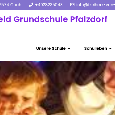
47574 Goch
+4928235043
info@freiherr-von
eld Grundschule Pfalzdorf
Unsere Schule
Schulleben