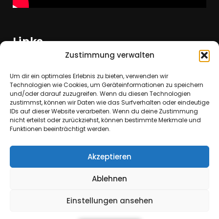
Links
Zustimmung verwalten
Datenschutzerklärung
Um dir ein optimales Erlebnis zu bieten, verwenden wir
Technologien wie Cookies, um Geräteinformationen zu speichern
Impressum
und/oder darauf zuzugreifen. Wenn du diesen Technologien
zustimmst, können wir Daten wie das Surfverhalten oder eindeutige
IDs auf dieser Website verarbeiten. Wenn du deine Zustimmung
Sitemap
nicht erteilst oder zurückziehst, können bestimmte Merkmale und
Funktionen beeinträchtigt werden.
Login
Akzeptieren
Ablehnen
Einstellungen ansehen
Copyright © All rights reserved. Theme Kids
School by
Creativ Themes