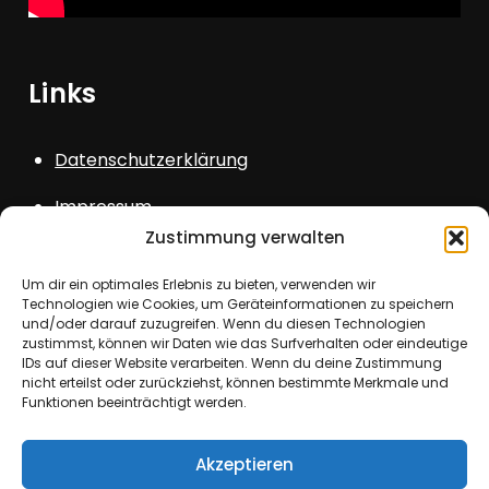
Links
Datenschutzerklärung
Impressum
Zustimmung verwalten
Sitemap
Um dir ein optimales Erlebnis zu bieten, verwenden wir
Login
Technologien wie Cookies, um Geräteinformationen zu speichern
und/oder darauf zuzugreifen. Wenn du diesen Technologien
zustimmst, können wir Daten wie das Surfverhalten oder eindeutige
IDs auf dieser Website verarbeiten. Wenn du deine Zustimmung
nicht erteilst oder zurückziehst, können bestimmte Merkmale und
Funktionen beeinträchtigt werden.
Copyright © All rights reserved. Theme Kids
Akzeptieren
School by
Creativ Themes