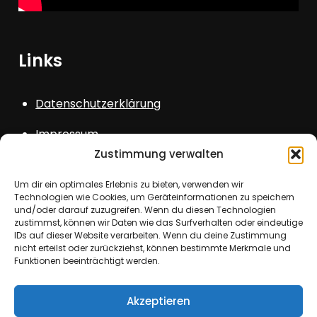
Links
Datenschutzerklärung
Impressum
Zustimmung verwalten
Sitemap
Um dir ein optimales Erlebnis zu bieten, verwenden wir
Login
Technologien wie Cookies, um Geräteinformationen zu speichern
und/oder darauf zuzugreifen. Wenn du diesen Technologien
zustimmst, können wir Daten wie das Surfverhalten oder eindeutige
IDs auf dieser Website verarbeiten. Wenn du deine Zustimmung
nicht erteilst oder zurückziehst, können bestimmte Merkmale und
Funktionen beeinträchtigt werden.
Copyright © All rights reserved. Theme Kids
Akzeptieren
School by
Creativ Themes