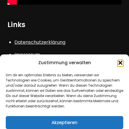
Links
Datenschutzerklärung
Impressum
Zustimmung verwalten
Sitemap
Um dir ein optimales Erlebnis zu bieten, verwenden wir
Login
Technologien wie Cookies, um Geräteinformationen zu speichern
und/oder darauf zuzugreifen. Wenn du diesen Technologien
zustimmst, können wir Daten wie das Surfverhalten oder eindeutige
IDs auf dieser Website verarbeiten. Wenn du deine Zustimmung
nicht erteilst oder zurückziehst, können bestimmte Merkmale und
Funktionen beeinträchtigt werden.
Copyright © All rights reserved. Theme Kids
Akzeptieren
School by
Creativ Themes