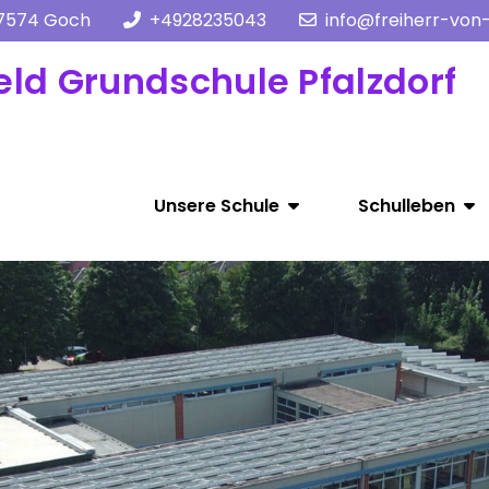
47574 Goch
+4928235043
info@freiherr-von
eld Grundschule Pfalzdorf
Unsere Schule
Schulleben